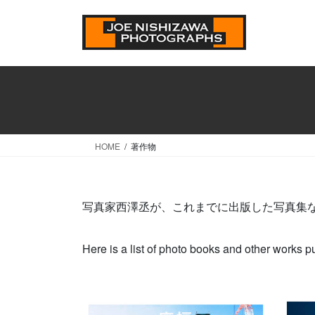
コ
ナ
ン
ビ
テ
ゲ
ン
ー
ツ
シ
へ
ョ
ス
ン
キ
に
ッ
移
HOME
著作物
プ
動
写真家西澤丞が、これまでに出版した写真集
Here is a list of photo books and other works