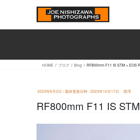
コ
ナ
ン
ビ
テ
ゲ
ン
ー
ツ
シ
へ
ョ
ス
ン
キ
に
ッ
移
HOME
ブログ
Blog
RF800mm F11 IS STM +
プ
動
2023年6月2日
/ 最終更新日時 :
2023年10月17日
西澤
RF800mm F11 IS