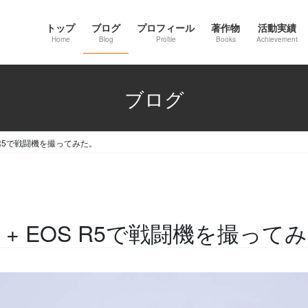
トップ
ブログ
プロフィール
著作物
活動実績
Home
Blog
Profile
Books
Achievement
ブログ
 EOS R5で戦闘機を撮ってみた。
 STM + EOS R5で戦闘機を撮って