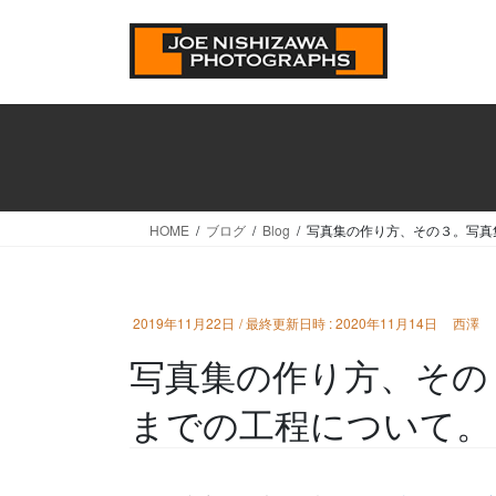
コ
ナ
ン
ビ
テ
ゲ
ン
ー
ツ
シ
へ
ョ
ス
ン
キ
に
ッ
移
HOME
ブログ
Blog
写真集の作り方、その３。写真
プ
動
2019年11月22日
/ 最終更新日時 :
2020年11月14日
西澤
写真集の作り方、その
までの工程について。