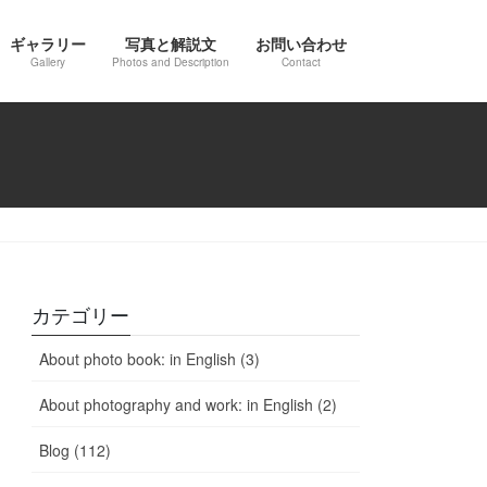
ギャラリー
写真と解説文
お問い合わせ
Gallery
Photos and Description
Contact
カテゴリー
About photo book: in English (3)
About photography and work: in English (2)
Blog (112)